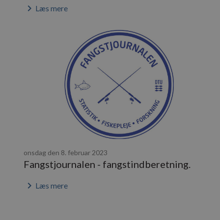
keyboard_arrow_right
Læs mere
onsdag den 8. februar 2023
Fangstjournalen - fangstindberetning.
keyboard_arrow_right
Læs mere