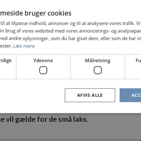
meside bruger cookies
 er kvoten lukket. Når status på en kvote v
til at tilpasse indhold, annoncer og til at analysere vores trafik. V
ter princippet fra starten fra d. 16. april (
in brug af vores websted med vores annoncerings- og analysepa
igives der løbende flere laks til de yderste
d andre oplysninger, som du har givet dem, eller som de har in
nester.
Læs mere
Five)
ge til Gels Å Sammenslutningen af 1976 og 
ndige
Ydeevne
Målretning
Fu
 maks. fangst på 20 % af kvoten pr. forening
t flere store laks til de yderste foreninger
AFVIS ALLE
ACC
 vil gælde for de små laks.